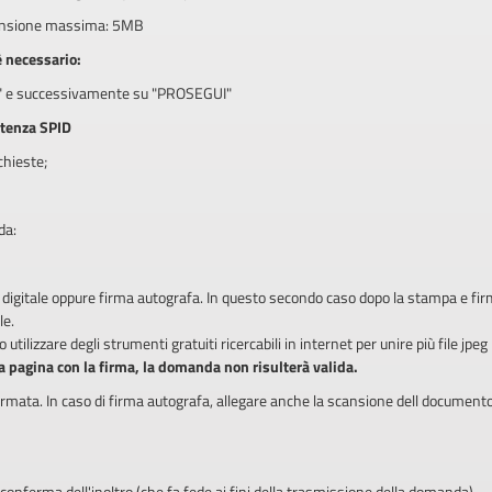
imensione massima: 5MB
è necessario:
A" e successivamente su "PROSEGUI"
tenza SPID
chieste;
da:
digitale oppure firma autografa. In questo secondo caso dopo la stampa e fi
le.
utilizzare degli strumenti gratuiti ricercabili in internet per unire più file jpeg 
ma pagina con la firma, la domanda non risulterà valida.
firmata. In caso di firma autografa, allegare anche la scansione dell documento di
 conferma dell'inoltro (che fa fede ai fini della trasmissione della domanda)