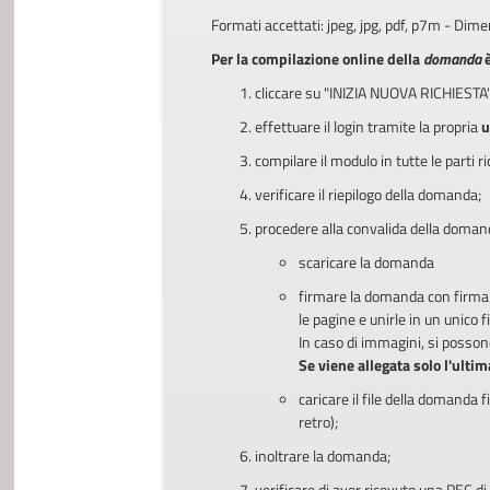
Formati accettati: jpeg, jpg, pdf, p7m - D
Per la compilazione online della
domanda
cliccare su "INIZIA NUOVA RICHIEST
effettuare il login tramite la propria
u
compilare il modulo in tutte le parti ri
verificare il riepilogo della domanda;
procedere alla convalida della doman
scaricare la domanda
firmare la domanda con firma 
le pagine e unirle in un unico fi
In caso di immagini, si possono 
Se viene allegata solo l'ulti
caricare il file della domanda 
retro);
inoltrare la domanda;
verificare di aver ricevuto una PEC di